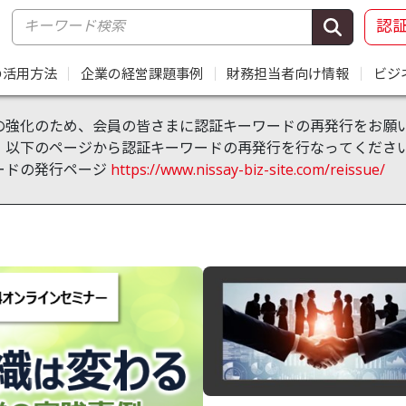
認
の活用方法
｜
企業の経営課題事例
｜
財務担当者向け情報
｜
ビジ
の強化のため、会員の皆さまに認証キーワードの再発行をお願
、以下のページから認証キーワードの再発行を行なってくださ
ードの発行ページ
https://www.nissay-biz-site.com/reissue/