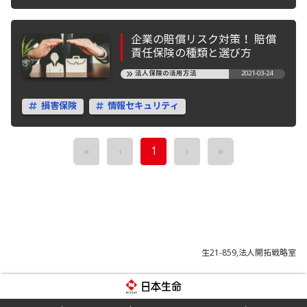
企業の賠償リスク対策！ 賠償
責任保険の種類と選び方
法人保険の活用方法
2021-03-24
損害保険
情報セキュリティ
«
‹
1
›
»
生21-859,法人開拓戦略室