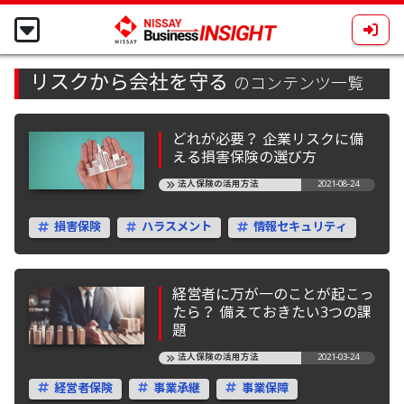
リスクから会社を守る
のコンテンツ一覧
どれが必要？ 企業リスクに備
える損害保険の選び方
法人保険の活用方法
2021-08-24
損害保険
ハラスメント
情報セキュリティ
経営者に万が一のことが起こっ
たら？ 備えておきたい3つの課
題
法人保険の活用方法
2021-03-24
経営者保険
事業承継
事業保障