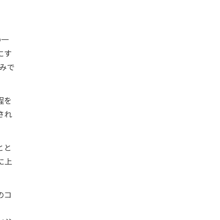
の一
にす
みで
程を
され
とと
に上
のコ