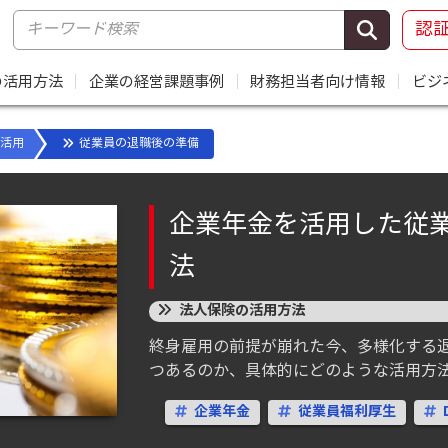
認
の活用方法
｜
企業の経営課題事例
｜
財務担当者向け情報
｜
ビジ
活用
従業員の退職後の準備
企業年金を活用した従
法
法人保険の活用方法
終身雇用の前提が崩れた今、多様化する
つあるのか、具体的にどのような活用方
企業年金
従業員福利厚生