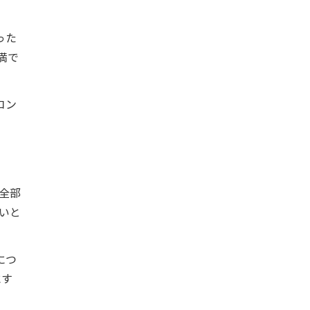
った
満で
コン
全部
いと
につ
にす