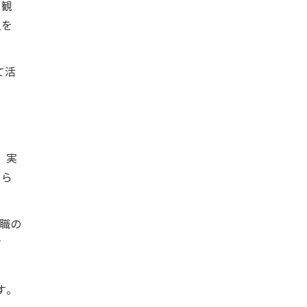
る観
担を
て活
、実
てら
職の
す
す。