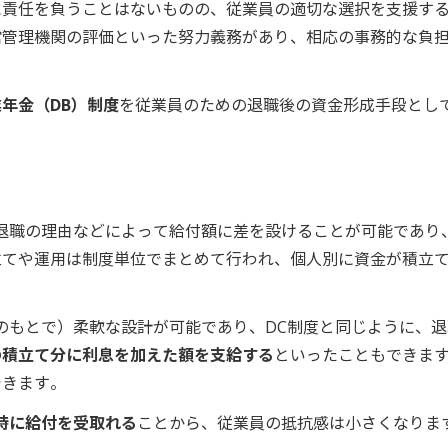
に責任を負うことはないものの、従業員の適切な選択を支援す
営管理機関の評価といった努力義務があり、相応の事務的な負
年金（DB）制度
を従業員のための退職後の資金形成手段とし
退職の理由などによって給付額に差を設けることが可能であり
立てや運用は制度単位でまとめて行われ、個人別に資金が積立
のもとで）柔軟な設計が可能であり、DC制度と同じように、退
の積立て分に利息を加えた額を支給する
といったこともできま
できます。
時に給付を受取れる
ことから、従業員の抵抗感は小さくなりま