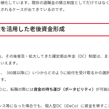
多様化しています。既存の退職金の積立制度としてだけではな
入されるケースが出てきているのです。
度を活用した老後資金形成
され、その後普及・拡大してきた確定拠出年金（DC）制度は、ま
といえます。
、（60歳以降に）いつからどのように給付を受け取るかの選
ます。
わりに、転職の際には
資金の持ち運び（ポータビリティ）
が可能
ス等になった場合でも、個人型DC（iDeCo）に資金を移すこ