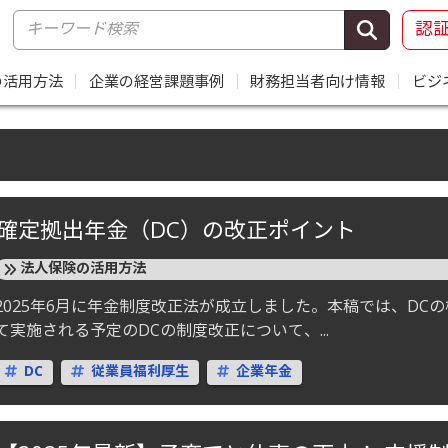
認
の活用方法
｜
企業の経営課題事例
｜
財務担当者向け情報
｜
ビジ
確定拠出年金（DC）の改正ポイント
法人保険の活用方法
2025年6月に年金制度改正法が成立しました。本稿では、DC
て実施される予定のDCの制度改正について、...
DC
従業員福利厚生
企業年金