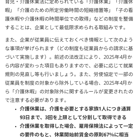
育児・介護休業法に定められている「介護休業」「介護休
暇」「介護のための所定労働時間の短縮措置等」「子の看
護休暇や介護休暇の時間単位での取得」などの制度を整備
することは、企業として最低限求められる取組みです。
また、企業が従業員に伝えておくべき情報として次のよう
な事項が挙げられます（どの制度も従業員からの請求に基
づいて実施します）。前述の法改正により、2025年4月か
ら内容が変わった項目もありますので、必要に応じて就業
規則の見直し等も行いましょう。また、労使協定で一部の
従業員を制度の対象から除外している場合、2025年4月か
ら「介護休暇」の対象除外に関するルールが変更されたの
で注意する必要があります。
介護休業は、介護を必要とする家族1人につき通算
93日まで、3回を上限として分割して取得できる
介護休業を取得した場合、雇用保険法によって一定
の要件のもと、休業開始前賃金の原則67％に相当