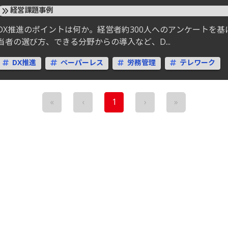
経営課題事例
DX推進のポイントは何か。経営者約300人へのアンケートを基
当者の選び方、できる分野からの導入など、D...
DX推進
ペーパーレス
労務管理
テレワーク
«
‹
1
›
»