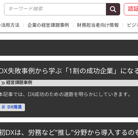
認
の活用方法
｜
企業の経営課題事例
｜
財務担当者向け情報
｜
ビジ
DX失敗事例から学ぶ「1割の成功企業」にな
経営課題事例
本記事では、DX成功のための道筋を明らかにしていきます。
DX推進
初DXは、労務など“推し”分野から導入するの