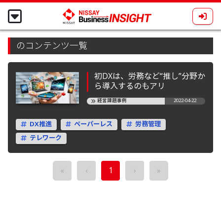
のコンテンツ一覧
初DXは、労務など“推し”分野か
ら導入するのもアリ
経営課題事例
2022-04-22
DX推進
ペーパーレス
労務管理
テレワーク
«
‹
1
›
»