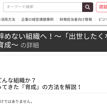
認
の活用方法
｜
企業の経営課題事例
｜
財務担当者向け情報
｜
ビジ
辞めない組織へ！～「出世したく
育成～
の詳細
どんな組織か？
ってきた『育成』の方法を解説！
けではありません。